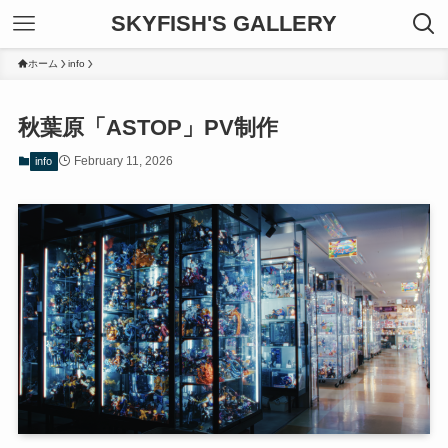
SKYFISH'S GALLERY
ホーム
info
秋葉原「ASTOP」PV制作
February 11, 2026
info