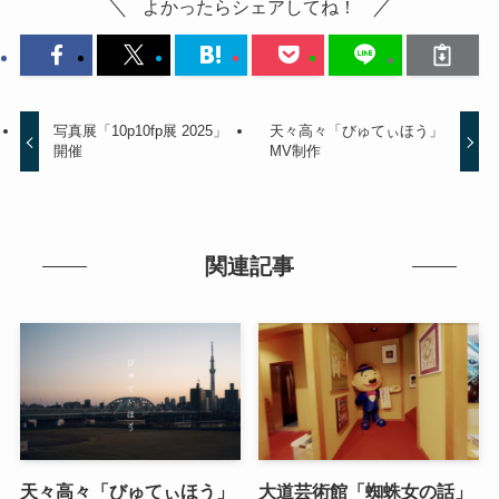
よかったらシェアしてね！
写真展「10p10fp展 2025」
天々高々「びゅてぃほう」
開催
MV制作
関連記事
天々高々「びゅてぃほう」
大道芸術館「蜘蛛女の話」