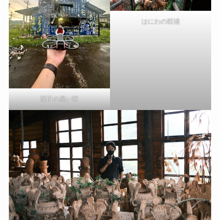
はにわの西浦
蓮田の黒い家