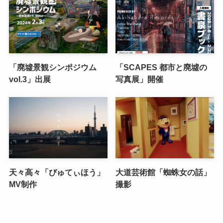
「廃墟景観シンポジウム
「SCAPES 都市と廃墟の
vol.3」出展
写真展」開催
天々高々「びゅてぃほう」
大道芸術館「蜘蛛女の話」
MV制作
撮影